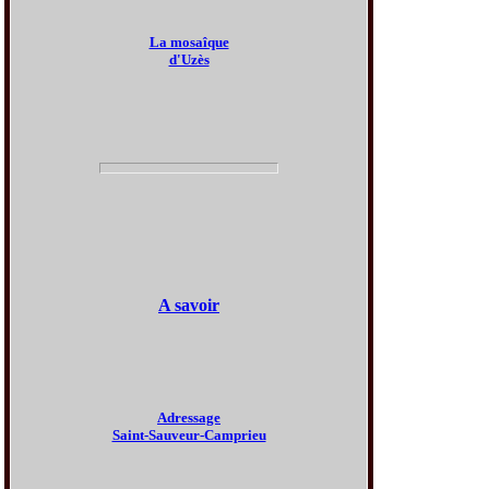
La mosaîque
d'Uzès
A savoir
Adressage
Saint-Sauveur-Camprieu