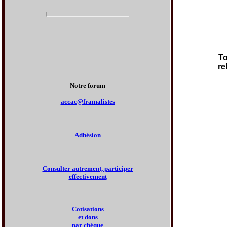
To
re
Notre forum
accac@framalistes
Adhésion
Consulter autrement, participer
effectivement
Cotisations
et dons
par chéque