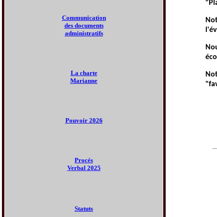
"Pl
Communication
Not
des documents
l'é
administratifs
Nou
éco
La charte
Not
Marianne
"fa
Pouvoir
2026
Procés
Verbal 2025
Statuts