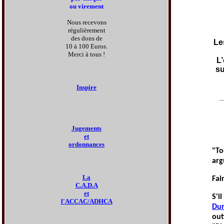
ou virement
Nous recevons
régulièrement
des dons de
Le
10 à 100 Euros.
Merci à tous !
L
su
Inspire
Jugements
et
ordonnances
"To
arg
La
Fai
C.A.D.A
et
S'i
l'ACCAC/ADHCA
Dur
out