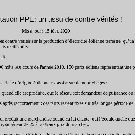
tation PPE: un tissu de contre vérités !
Mis à jour : 15 févr. 2020
s contre-vérités sur la production d’électricité éolienne terrestre, qu’un
s rectificatifs.
EUR
00 mâts. Au cours de l'année 2018, 150 parcs éoliens représentant une 
ctricité d’origine éolienne est assise sur deux privilèges :
, quand elle est produite, que le réseau soit demandeur de puissance ou
s après raccordement ; ces tarifs restent fixes sur très longue période d
qui produit une marchandise quand ça lui chante, qui l’écoule quelle q
nce, supérieur de 25 à 50% aux prix du marché...
conomique a structuré à long terme l’organisation du secteur de product