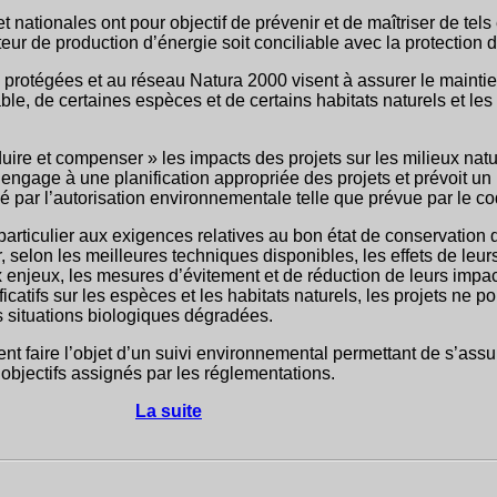
nationales ont pour objectif de prévenir et de maîtriser de tels 
ur de production d’énergie soit conciliable avec la protection d
s protégées et au réseau Natura 2000 visent à assurer le maintie
le, de certaines espèces et de certains habitats naturels et les
uire et compenser » les impacts des projets sur les milieux natu
 engage à une planification appropriée des projets et prévoit un
é par l’autorisation environnementale telle que prévue par le c
 particulier aux exigences relatives au bon état de conservation
, selon les meilleures techniques disponibles, les effets de leurs 
enjeux, les mesures d’évitement et de réduction de leurs impact
icatifs sur les espèces et les habitats naturels, les projets ne p
 situations biologiques dégradées.
vent faire l’objet d’un suivi environnemental permettant de s’ass
objectifs assignés par les réglementations.
La suite