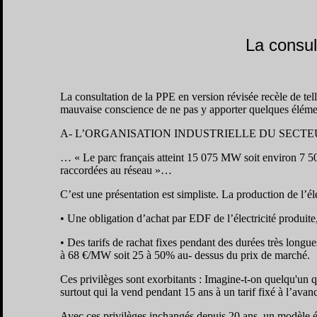
La consul
La consultation de la PPE en version révisée recèle de telle
mauvaise conscience de ne pas y apporter quelques élément
A- L’ORGANISATION INDUSTRIELLE DU SECT
… « Le parc français atteint 15 075 MW soit environ 7 5
raccordées au réseau »…
C’est une présentation est simpliste. La production de l’éle
• Une obligation d’achat par EDF de l’électricité produite
• Des tarifs de rachat fixes pendant des durées très longue
à 68 €/MW soit 25 à 50% au- dessus du prix de marché.
Ces privilèges sont exorbitants : Imagine-t-on quelqu'un 
surtout qui la vend pendant 15 ans à un tarif fixé à l’ava
Avec ces privilèges inchangés depuis 20 ans, un modèle é