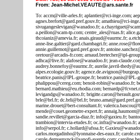
From: Jean-Michel.VEAUTE@ars.sante.fr
To: accm@ville-arles.fr; aplantier@rci-inge.com; aepstalexandre@orange.fr; contactdce@eau-adour-garonne.fr; agnes.brefort@gard.pref.gouv.fr; amathieu@rci-inge.com; f.bourdin.pharma@aider.asso.fr; sivugangeslevigan@wanadoo.fr; a.chayriguet@scam-tp.com; eau.geo@wanadoo.fr; Alain.Roux@ipl-groupe.fr; a.peillon@scam-tp.com; centre_ales@ruas.fr; alice.gabriel@cg30.fr; contact@rhdiffusion.net; contact@amevia.fr; thcoianiz@amevia.fr; anais.giraud@eaurmc.fr; a.etchevers@invs.sante.fr; anne-francoise.aoust@environnement.gouv.fr; anne-lise.galtier@gard.chambagri.fr; anne.rose@florenchie.org; annie.coutellier@ifen.fr; annie.guillemot@gard.pref.gouv.fr; antoine.sanchez@ipl-groupe.fr; arc.et.types@wanadoo.fr; alaurent@abceze.fr; oretour@arcadis-fr.com; arnaud.bretecher@ipl-groupe.fr; ALABRIET@SAUR.FR; asn.crise@asn.fr; qde@aider.asso.fr; adhca@live.fr; alafose@wanadoo.fr; jean-claude.corp@wanadoo.fr; Aude.carreric@entech.fr; audrey.bonnefoy@eaurmc.fr; aurelie.javril-thedy@audrna.com; a.marcon@gingergroupe.com; aurelie.roy@rhone-alpes.ecologie.gouv.fr; agence.de.avignon@burgeap.fr; azurenvironnement@orange.fr; labonimes@bouisson-bertrand.fr; beatrice.panis@IPL-groupe.fr; beatrice.panis@IPL-groupe.fr; benoit.burguin@lyonnaise-des-eaux.fr; phalippou@cereg.com; benoit-robin@wanadoo.fr; berengere.soulages@gard.pref.gouv.fr; contact@bergasud.fr; bernard.mathieu@eu.rhodia.com; bernardp@fcvnet.net; rebaudo.bernard@wanadoo.fr; brissaud@msem.univ-montp2.fr; levigandgs@wanadoo.fr; brigitte.caron@herault.gouv.fr; brigitte.goral@veoliaeau.fr; brigitte.chateau@agriculture.gouv.fr; brle@brl.fr; dc.brli@brl.fr; bruno.amat@gard.pref.gouv.fr; contact@artesis.com; contact@amevia.fr; atdx@atdx.fr; marine.drouet@bert-consultant.fr; valerica.bascou@bg-21.com; contact@cereg-ingenierie.com; d.metge@ceturlr.com; mende@couet.geometre-expert.fr; annaig.haumont@egis.fr; csouchal@environcorp.com; agence@garcia-diaz.fr; sandie.revillet@garcia-diaz.fr; info@gaxieu.fr; banton@hydriad.com; mariepaule.pons@gaxieu.fr; iate@wanadoo.fr; trambion@intervia-etudes.fr; oc.infra@wanadoo.fr; ales@rci-inge.com; rci.aubenas@free.fr; l.chabert@beseri.fr; info@serpol.fr; c.hollard@afssa.fr; Gaxieu@wanadoo.fr; info@camping-les-plans.fr; capeb30@wanadoo.fr; carlos.morgadinho@lyonnaise-des-eaux.fr; carole.crepieux@developpement-durable.gouv.fr; carole.demuenynck@sanofi-aventis.com; caroline.hemain@brl.fr; caroline.verdier@safege.fr; contact@carto.fr; c.forot@ges-sa.fr; celine.bonnefoi@veoliaeau.fr; celine.pucci@ipseau.ingerop.com; Chantal.Bauby@ville-nimes.fr; batiot@msem.univ-montp2.fr; charlotte.parent@gard.pref.gouv.fr; christian.duprat@veoliaeau.fr; joseph.christian2@orange.fr; christian.jouniaux@asf.fr; Christian.Laval@equipement.gouv.fr; christian.pinede@industrie.pref.gouv.fr; Christian.PLART@veoliaeau.fr; christiane-denise.puech@justice.fr; christine.herbaut@bouches-du-rhone.pref.gouv.fr; Christophe.Schubert@brl.fr; christine.villa@agriculture.gouv.fr; Christophe.PERRIN@gard.pref.gouv.fr; ucst@chu-nimes.fr; claire.b-desbareau@agriculture.gouv.fr; claire.combebiac@asconit.com; c.causse.hpf@hhse.fr; coderst@gard.pref.gouv.fr; commercialnimes@bouisson-bertrand.fr; communes.draga@wanadoo.fr; ccterredecamargue@wanadoo.fr; communedemialet2@wanadoo.fr; communedesauzet@wanadoo.fr; cen-lr@wanadoo.fr; com@brl.fr; gianesini.jrbc@wanadoo.ft; Corinne.Bouniol@equipement.gouv.fr; c.gayraud@csdazur.fr; IMCEAFAX-CSD+20AZUR+20CSD+20AZUR+40+2B33+2004+2E67+2E57+2E21+2E94@sante.gouv.fr; d.givone@tiscali.fr; dleclerc@saur.fr; damien.carel@ingerop.com; daniel.gonzalez@free.fr; daniel