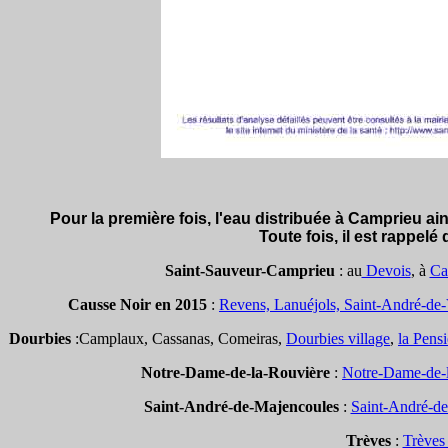
Pour la première fois, l'eau distribuée à Camprieu ai
Toute fois, il est rappelé 
Saint-Sauveur-Camprieu
: au
Devois
, à
Ca
Causse Noir en 2015
:
Revens, Lanuéjols, Saint-André-de-
Dourbies
:Camplaux, Cassanas, Comeiras,
Dourbies village
,
la Pensi
Notre-Dame-de-la-Rouvière
:
Notre-Dame-de-l
Saint-André-de-Majencoules
:
Saint-André-de
Trèves
:
Trèves 