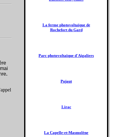
La ferme photovoltaïque de
Rochefort du Gard
Parc photovoltaïque d'Aigaliers
ère
 mai
nre
.
Pujaut
’appel
Lirac
La Capelle-et-Masmolène