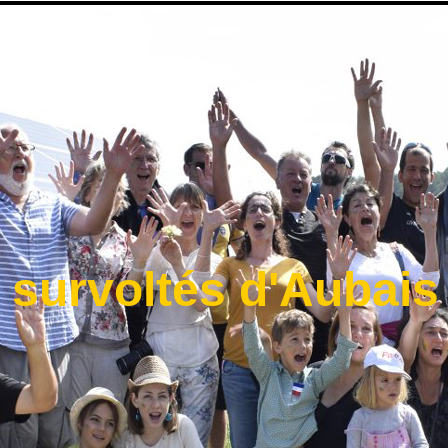
 survoltés d'Aubais