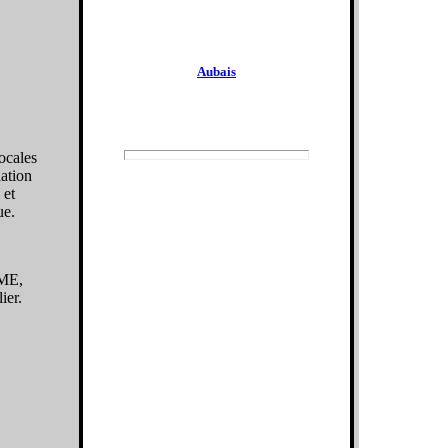
Aubais
Locales
ation
 et
ue.
EME,
ier.