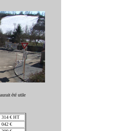
urait été utile
 314 € HT
 042 €