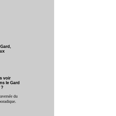
 Gard,
aux
s voir
ans le Gard
 ?
raversée du
sporadique.