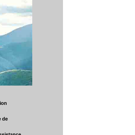
tion
e de
assistance