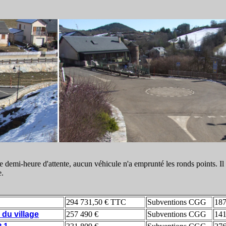
e demi-heure d'attente, aucun véhicule n'a emprunté les ronds points. Il a
e.
294 731,50 € TTC
Subventions CGG
187
du village
257 490 €
Subventions CGG
141