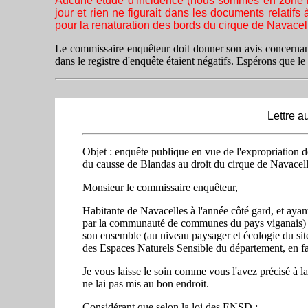
Aucune étude d'incidence (nous sommes en zone nat
jour et rien ne figurait dans les documents relati
pour la renaturation des bords du cirque de Navacel
Le commissaire enquêteur doit donner son avis concernant
dans le registre d'enquête étaient négatifs. Espérons que l
Lettre 
Objet : enquête publique en vue de l'expropriation de
du causse de Blandas au droit du cirque de Navacell
Monsieur le commissaire enquêteur,
Habitante de Navacelles à l'année côté gard, et ayant
par la communauté de communes du pays viganais) a
son ensemble (au niveau paysager et écologie du site)
des Espaces Naturels Sensible du département, en fa
Je vous laisse le soin comme vous l'avez précisé à la 
ne lai pas mis au bon endroit.
Considérant que selon la loi des ENSD :