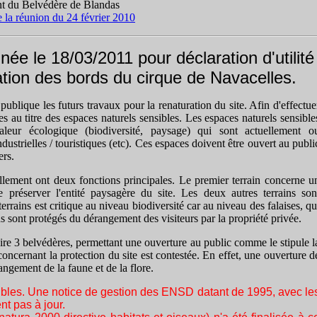
 du Belvédère de Blandas
la réunion du 24 février 2010
 le 18/03/2011 pour déclaration d'utilité
ation des bords du cirque de Navacelles.
ublique les futurs travaux pour la renaturation du site. Afin d'effectue
es au titre des espaces naturels sensibles. Les espaces naturels sensible
eur écologique (biodiversité, paysage) qui sont actuellement o
ustrielles / touristiques (etc). Ces espaces doivent être ouvert au publi
ers.
ellement ont deux fonctions principales. Le premier terrain concerne u
e préserver l'entité paysagère du site. Les deux autres terrains son
rrains est critique au niveau biodiversité car au niveau des falaises, qu
ns sont protégés du dérangement des visiteurs par la propriété privée.
faire 3 belvédères, permettant une ouverture au public comme le stipule l
concernant la protection du site est contestée. En effet, une ouverture d
angement de la faune et de la flore.
bles. Une notice de gestion des ENSD datant de 1995, avec le
nt pas à jour.