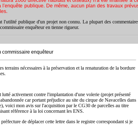
ura 2000 directive habitats et oiseaux) n'a été finalisée à c
fs à l'enquête publique. De même, aucun plan des travaux prévu
les.
 l'utilité publique d'un projet non connu. La plupart des commentaire
e commissaire enquêteur en tienne rigueur.
au commissaire enquêteur
s terrains nécessaires à la préservation et la renaturation de la bordure
es.
 lutté activement contre l'implantation d'une volerie (projet présenté
bandonnée car portant préjudice au site du cirque de Navacelles dans
, voici mon avis sur l'acquisition par le CG30 de parcelles au titre
isant référence à la loi concernant les ENS.
préfecture de déplacer cette lettre dans le registre correspondant si je