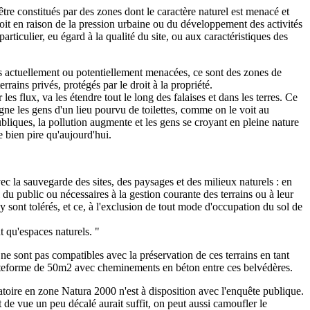
être constitués par des zones dont le caractère naturel est menacé et
oit en raison de la pression urbaine ou du développement des activités
particulier, eu égard à la qualité du site, ou aux caractéristiques des
pas actuellement ou potentiellement menacées, ce sont des zones de
errains privés, protégés par le droit à la propriété.
 les flux, va les étendre tout le long des falaises et dans les terres. Ce
igne les gens d'un lieu pourvu de toilettes, comme on le voit au
bliques, la pollution augmente et les gens se croyant en pleine nature
e bien pire qu'aujourd'hui.
c la sauvegarde des sites, des paysages et des milieux naturels : en
du public ou nécessaires à la gestion courante des terrains ou à leur
 y sont tolérés, et ce, à l'exclusion de tout mode d'occupation du sol de
t qu'espaces naturels. "
e sont pas compatibles avec la préservation de ces terrains en tant
lateforme de 50m2 avec cheminements en béton entre ces belvédères.
oire en zone Natura 2000 n'est à disposition avec l'enquête publique.
 de vue un peu décalé aurait suffit, on peut aussi camoufler le