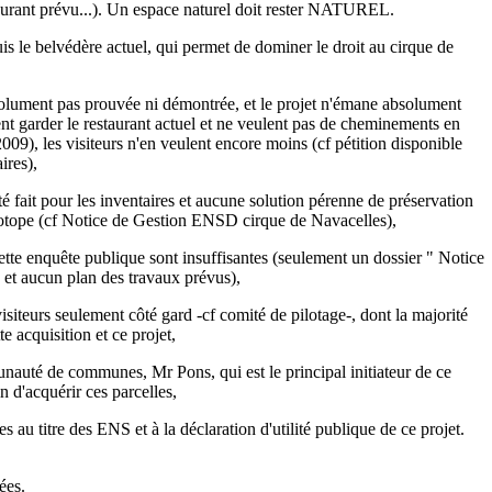
aurant prévu...). Un espace naturel doit rester NATUREL.
is le belvédère actuel, qui permet de dominer le droit au cirque de
bsolument pas prouvée ni démontrée, et le projet n'émane absolument
ent garder le restaurant actuel et ne veulent pas de cheminements en
2009), les visiteurs n'en veulent encore moins (cf pétition disponible
ires),
é fait pour les inventaires et aucune solution pérenne de préservation
otope (cf Notice de Gestion ENSD cirque de Navacelles),
tte enquête publique sont insuffisantes (seulement un dossier " Notice
 et aucun plan des travaux prévus),
isiteurs seulement côté gard -cf comité de pilotage-, dont la majorité
e acquisition et ce projet,
unauté de communes, Mr Pons, qui est le principal initiateur de ce
in d'acquérir ces parcelles,
 au titre des ENS et à la déclaration d'utilité publique de ce projet.
ées.