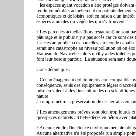
" les espaces ayant vocation à être protégés doivent 
rendu vulnérable, actuellement ou potentiellement, s
économiques et de loisirs, soit en raison d'un intérêt 
espèces animales ou végétales qui s'y trouvent "
? Les parcelles actuelles (hors restaurant) ne sont 
pâturage et le public n'y a pas accès car ce sont des t
L'accès au public à ces parcelles, au lieu de canaliser
serait une catastrophe au niveau pollution (si on élo
Hameau de Navacelles alors qu'il y a des toilettes pu
font leur besoin partout). La situation sera sans dout
Considérant que :
" Cet aménagement doit toutefois être compatible ave
conséquence, seuls des équipements légers d'accueil 
mise en valeur à des fins culturelles ou scientifiques
nature
à compromettre la préservation de ces terrains en tan
? Les aménagements prévus sont bien trop lourds et n
qu'espaces naturels : 3 belvédères en béton avec p
? Aucune étude d'incidence environnementale obligat
Aucune alternative n'a été proposée (un simple point