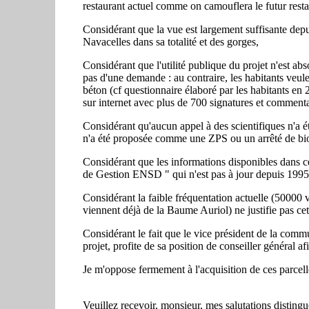
restaurant actuel comme on camouflera le futur rest
Considérant que la vue est largement suffisante depu
Navacelles dans sa totalité et des gorges,
Considérant que l'utilité publique du projet n'est a
pas d'une demande : au contraire, les habitants veul
béton (cf questionnaire élaboré par les habitants en 
sur internet avec plus de 700 signatures et commenta
Considérant qu'aucun appel à des scientifiques n'a ét
n'a été proposée comme une ZPS ou un arrêté de bi
Considérant que les informations disponibles dans ce
de Gestion ENSD " qui n'est pas à jour depuis 1995
Considérant la faible fréquentation actuelle (50000 v
viennent déjà de la Baume Auriol) ne justifie pas cett
Considérant le fait que le vice président de la comm
projet, profite de sa position de conseiller général af
Je m'oppose fermement à l'acquisition de ces parcelles
Veuillez recevoir, monsieur, mes salutations distingu