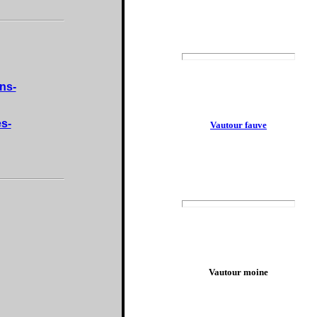
ns-
s-
Vautour fauve
Vautour moine