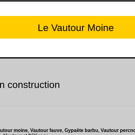
Le Vautour Moine
n construction
utour moine, Vautour fauve, Gypaète barbu, Vautour percno