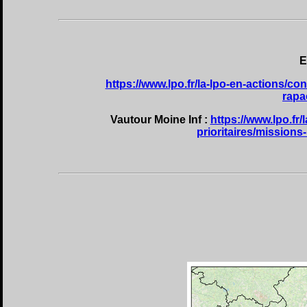
E
https://www.lpo.fr/la-lpo-en-actions/c
rapa
Vautour Moine Inf :
https://www.lpo.fr
prioritaires/mission