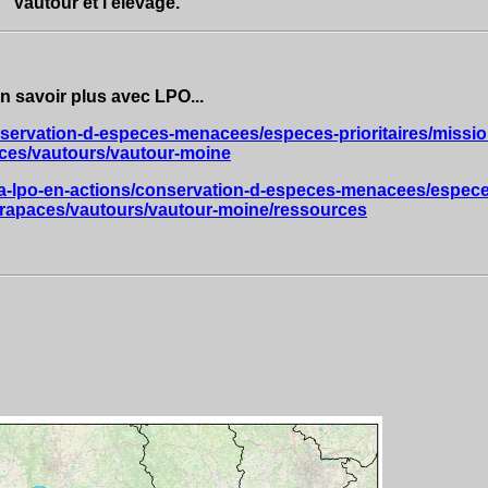
Vautour et l'élévage.
n savoir plus avec LPO...
onservation-d-especes-menacees/especes-prioritaires/missio
ces/vautours/vautour-moine
/la-lpo-en-actions/conservation-d-especes-menacees/espece
s-rapaces/vautours/vautour-moine/ressources