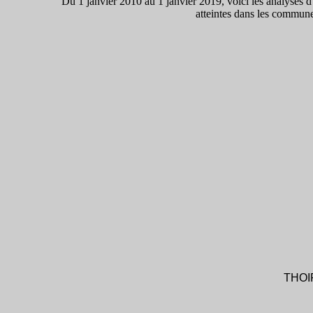
Du 1 janvier 2010 au 1 janvier 2019, voici les analyses 
atteintes dans les commun
THOIR