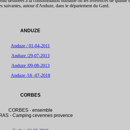
d'eau destinées à la consommation humaine où les références de qualité 
es suivantes, autour d'Anduze, dans le département du Gard.
ANDUZE
Anduze / 01-04-2011
Anduze /29-07-2013
Anduze /09-08-2013
Anduze /16 -07-2018
CORBES
CORBES - ensemble
AS - Camping cevennes provence