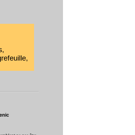
s,
efeuille,
enic